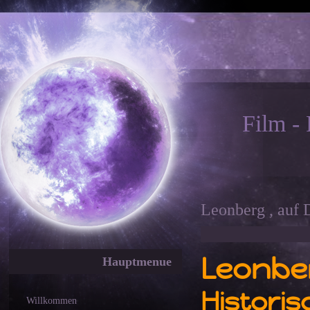
Film -
Leonberg , auf
Leonb
Hauptmenue
Historis
Willkommen