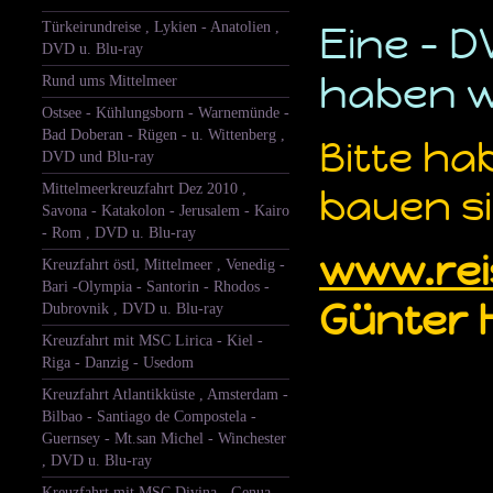
Türkeirundreise , Lykien - Anatolien ,
Eine - 
DVD u. Blu-ray
haben wi
Rund ums Mittelmeer
Ostsee - Kühlungsborn - Warnemünde -
Bad Doberan - Rügen - u. Wittenberg ,
Bitte ha
DVD und Blu-ray
Mittelmeerkreuzfahrt Dez 2010 ,
bauen si
Savona - Katakolon - Jerusalem - Kairo
- Rom , DVD u. Blu-ray
www.rei
Kreuzfahrt östl, Mittelmeer , Venedig -
Bari -Olympia - Santorin - Rhodos -
Günter 
Dubrovnik , DVD u. Blu-ray
Kreuzfahrt mit MSC Lirica - Kiel -
Riga - Danzig - Usedom
Kreuzfahrt Atlantikküste , Amsterdam -
Bilbao - Santiago de Compostela -
Guernsey - Mt.san Michel - Winchester
, DVD u. Blu-ray
Kreuzfahrt mit MSC Divina - Genua -