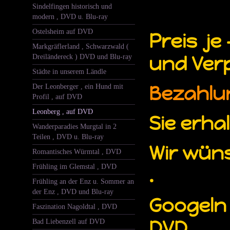
Sindelfingen historisch und
modern , DVD u. Blu-ray
Ostelsheim auf DVD
Preis
je 
Markgräflerland , Schwarzwald (
und Ver
Dreiländereck ) DVD und Blu-ray
Städte in unserem Ländle
Bezahlun
Der Leonberger , ein Hund mit
Profil , auf DVD
Leonberg , auf DVD
Sie erhal
Wanderparadies Murgtal in 2
Teilen , DVD u. Blu-ray
Wir wün
Romantisches Würmtal , DVD
Frühling im Glemstal , DVD
.
Frühling an der Enz u. Sommer an
der Enz , DVD und Blu-ray
Googeln 
Faszination Nagoldtal , DVD
DVD
Bad Liebenzell auf DVD