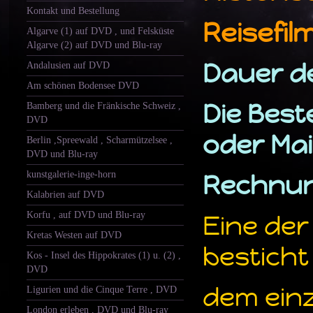
Kontakt und Bestellung
Reisefil
Algarve (1) auf DVD , und Felsküste
Algarve (2) auf DVD und Blu-ray
Dauer de
Andalusien auf DVD
Am schönen Bodensee DVD
Die Beste
Bamberg und die Fränkische Schweiz ,
DVD
oder Mail
Berlin ,Spreewald , Scharmützelsee ,
DVD und Blu-ray
kunstgalerie-inge-horn
Rechnung
Kalabrien auf DVD
Korfu , auf DVD und Blu-ray
Eine der
Kretas Westen auf DVD
besticht 
Kos - Insel des Hippokrates (1) u. (2) ,
DVD
dem ein
Ligurien und die Cinque Terre , DVD
London erleben , DVD und Blu-ray