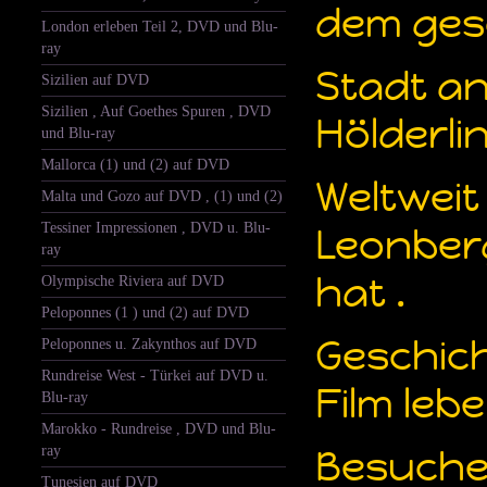
dem gesc
London erleben Teil 2, DVD und Blu-
ray
Stadt an
Sizilien auf DVD
Sizilien , Auf Goethes Spuren , DVD
Hölderli
und Blu-ray
Mallorca (1) und (2) auf DVD
Weltweit
Malta und Gozo auf DVD , (1) und (2)
Tessiner Impressionen , DVD u. Blu-
Leonberg
ray
hat .
Olympische Riviera auf DVD
Peloponnes (1 ) und (2) auf DVD
Geschich
Peloponnes u. Zakynthos auf DVD
Rundreise West - Türkei auf DVD u.
Film leb
Blu-ray
Marokko - Rundreise , DVD und Blu-
ray
Besucher
Tunesien auf DVD