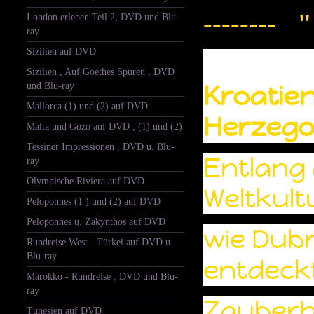
-------- "
London erleben Teil 2, DVD und Blu-
ray
Sizilien auf DVD
Sizilien , Auf Goethes Spuren , DVD
Kroatie
und Blu-ray
Mallorca (1) und (2) auf DVD
Herzego
Malta und Gozo auf DVD , (1) und (2)
Tessiner Impressionen , DVD u. Blu-
Entlang 
ray
Olympische Riviera auf DVD
Weltkult
Peloponnes (1 ) und (2) auf DVD
Peloponnes u. Zakynthos auf DVD
wie Dubr
Rundreise West - Türkei auf DVD u.
Blu-ray
entdeck
Marokko - Rundreise , DVD und Blu-
ray
Zauberh
Tunesien auf DVD