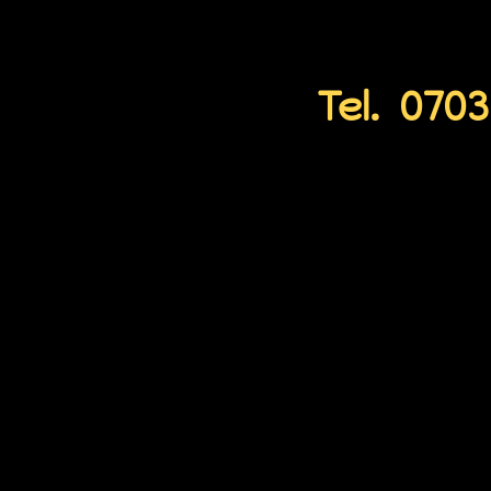
Inge u
Tel. 070
inge