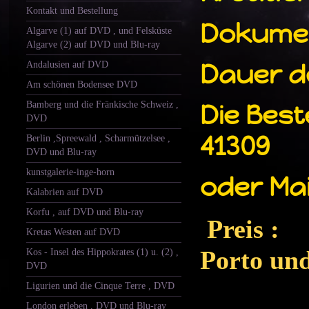
Kontakt und Bestellung
Dokumen
Algarve (1) auf DVD , und Felsküste
Algarve (2) auf DVD und Blu-ray
Dauer de
Andalusien auf DVD
Am schönen Bodensee DVD
Bamberg und die Fränkische Schweiz ,
Die Beste
DVD
41309
Berlin ,Spreewald , Scharmützelsee ,
DVD und Blu-ray
kunstgalerie-inge-horn
oder Ma
Kalabrien auf DVD
Korfu , auf DVD und Blu-ray
Prei
Kretas Westen auf DVD
Porto un
Kos - Insel des Hippokrates (1) u. (2) ,
DVD
Ligurien und die Cinque Terre , DVD
London erleben , DVD und Blu-ray