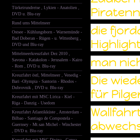
Türkeirundreise , Lykien - Anatolien ,
Piraten
DVD u. Blu-ray
Rund ums Mittelmeer
die fjor
Ostsee - Kühlungsborn - Warnemünde -
Bad Doberan - Rügen - u. Wittenberg ,
Highlight
DVD und Blu-ray
Mittelmeerkreuzfahrt Dez 2010 ,
man nich
Savona - Katakolon - Jerusalem - Kairo
- Rom , DVD u. Blu-ray
Kreuzfahrt östl, Mittelmeer , Venedig -
Die wie
Bari -Olympia - Santorin - Rhodos -
Dubrovnik , DVD u. Blu-ray
für Pilge
Kreuzfahrt mit MSC Lirica - Kiel -
Riga - Danzig - Usedom
Wallfahr
Kreuzfahrt Atlantikküste , Amsterdam -
Bilbao - Santiago de Compostela -
abwechs
Guernsey - Mt.san Michel - Winchester
, DVD u. Blu-ray
Kreuzfahrt mit MSC Divina - Genua -