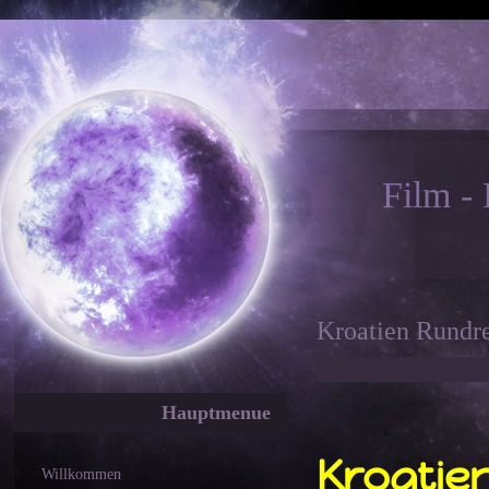
Film -
Kroatien Rundre
Hauptmenue
Kroatie
Willkommen